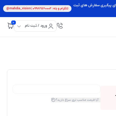
 برای پیگیری سفارش های ثبت
تلگرام و بله : 09982560002 | mahdia_vision@
0
ورود / ثبت نام
ار
آیا قیمت مناسب تری سراغ دارید؟