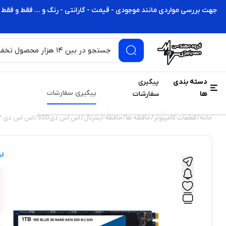
جهت بررسی مواردی مانند موجودی - قیمت - گارانتی - رنگ و ... فقط و فقط 
دسته بندی
پیگیری
پیگیری سفارشات
ها
سفارشات
خانه
/
قطعات کامپیوتر
/
حافظه ها
/
حافظه اینترنال
/
اس اس دیSSD
/
اس اس دی M2
اس