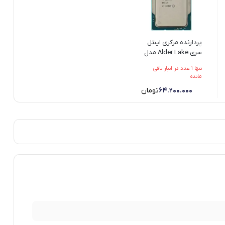
پردازنده مرکزی اینتل
سری Alder Lake مدل
Core i9-12900K - تست
تنها 1 عدد در انبار باقی
شده (POLD)
مانده
64.200.000
تومان