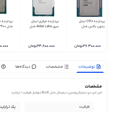
پردازنده CPU اینتل
پردازنده مرکزی اینتل
پردازنده م
بدون باکس مدل
سری Alder Lake مدل
مدل 00
Tray
i5-12400F
Core i5 13400F
Raptor Lake فرکانس
4.6 گیگاهرتز
27.300.000
تومان
23.800.000
تومان
0.000
توضیحات
مشخصات
دیدگاه‌ها
مشخصات
اس اس دی اینترنال وسترن دیجیتال مدل BLUE دوشیار ظرفیت 1 ترابایت
ظرفیت
یک ترابایت