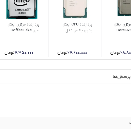
رکزی اینتل
پردازنده CPU اینتل
پردازنده مرکزی اینتل
Core i5 124
بدون باکس مدل
سری Coffee Lake
Core i3 13100 Raptor
مدل i3-8100
Lake فرکانس 4.5
گیگاهرتز - POLD
28.80
تومان
24.600.000
تومان
4.350.000
تومان
(تست شده)
پرسش‌ها