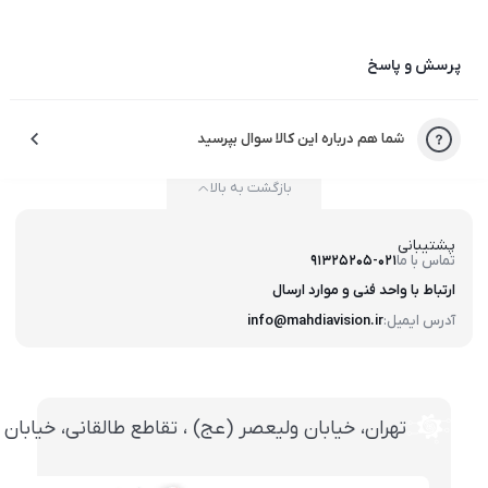
پرسش و پاسخ
شما هم درباره این کالا سوال بپرسید
بازگشت به بالا
پشتیبانی
تماس با ما
91325205-021
ارتباط با واحد فنی و موارد ارسال
آدرس ایمیل:
info@mahdiavision.ir
تهران، خيابان وليعصر (عج) ، تقاطع طالقانی، خيابان طالقانی، پاساژ تخت ج