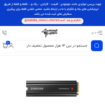
جهت بررسی مواردی مانند موجودی - قیمت - گارانتی - رنگ و ... فقط و فقط از طریق
اپیلیکشن های بله و تلگرام با ما در ارتباط باشید. تماس تلفنی فقط برای پیگیری
سفارش های ثبت شده می باشد.
تلگرام و بله : 09982560002 | mahdia_vision@
منو
0