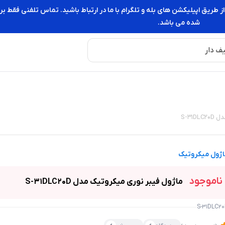
از طریق اپیلیکشن های بله و تلگرام با ما در ارتباط باشید. تماس تلفنی فقط
شده می باشد.
S-31
اژول میکروتیک
ناموجود
ماژول فیبر نوری میکروتیک مدل S-31DLC20D
S-31DLC2