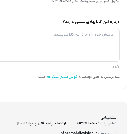
ماژول فیبر نوری میکروتیک مدل S-31DLC20D
درباره این کالا چه پرسشی دارید؟
100/0
ثبت پرسش به معنی موافقت با
قوانین انتشار دیدگاه‌ها
است.
پشتیبانی
ارتباط با واحد فنی و موارد ارسال
تماس با ما
91325205-021
آدرس ایمیل:
info@mahdiavision.ir