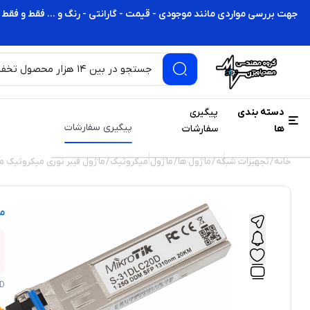
جهت بررسی مواردی مانند موجودی - قیمت - گارانتی - رنگ و ... فقط و فقط 
دسته بندی
پیگیری
پیگیری سفارشات
ها
سفارشات
خانه
/
تجهیزات شبکه
/
ماژول ها
/
ماژول میکروتیک
/ ماژول فیبر نوری میکروتیک مدل DLC20D
م
0D