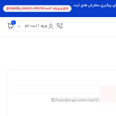
 برای پیگیری سفارش های ثبت
تلگرام و بله : 09982560002 | mahdia_vision@
0
ورود / ثبت نام
آیا قیمت مناسب تری سراغ دارید؟