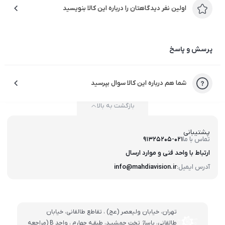
اولین نفر دیدگاهتان را درباره این کالا بنویسید
پرسش و پاسخ
شما هم درباره این کالا سوال بپرسید
بازگشت به بالا
پشتیبانی
تماس با ما
91325205-021
ارتباط با واحد فنی و موارد ارسال
آدرس ایمیل:
info@mahdiavision.ir
تهران، خيابان وليعصر (عج) ، تقاطع طالقانی، خيابان
طالقانی، پاساژ تخت جمشيـد، طبقـه چهارم ، واحد B (مراجعه