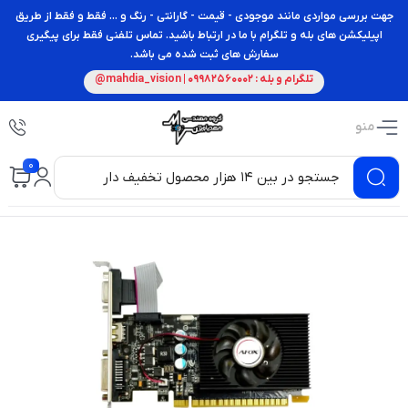
جهت بررسی مواردی مانند موجودی - قیمت - گارانتی - رنگ و ... فقط و فقط از طریق
اپیلیکشن های بله و تلگرام با ما در ارتباط باشید. تماس تلفنی فقط برای پیگیری
سفارش های ثبت شده می باشد.
تلگرام و بله : 09982560002 | mahdia_vision@
منو
0