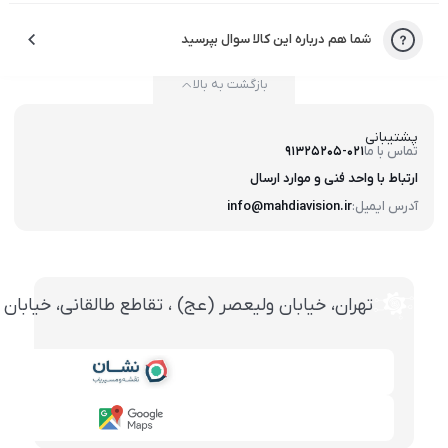
شما هم درباره این کالا سوال بپرسید
بازگشت به بالا
پشتیبانی
تماس با ما
91325205-021
ارتباط با واحد فنی و موارد ارسال
آدرس ایمیل:
info@mahdiavision.ir
تهران، خيابان وليعصر (عج) ، تقاطع طالقانی، خيابان طالقانی، پاساژ تخت ج