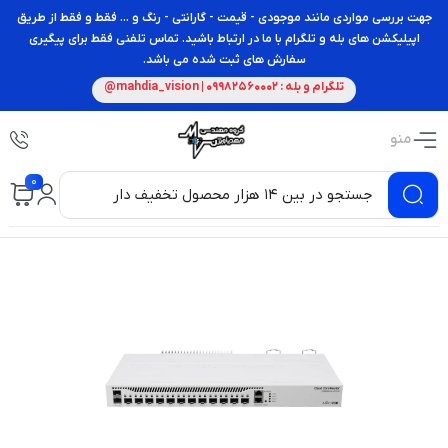
جهت بررسی مواردی مانند موجودی - قیمت - گارانتی - رنگ و ... فقط و فقط از طریق
اپیلیکشن های بله و تلگرام با ما در ارتباط باشید. تماس تلفنی فقط برای پیگیری
سفارش های ثبت شده می باشد.
تلگرام و بله : 09982560002 | mahdia_vision@
منو
0