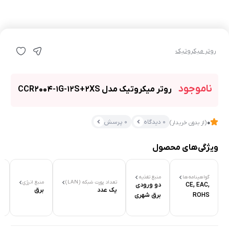
روتر میکروتیک
ناموجود
روتر میکروتیک مدل CCR2004-1G-12S+2XS
0 دیدگاه
0 پرسش
0
(از بدون خریدار)
ویژگی‌های محصول
گ
گ
گواهینامه‌‌ها
منبع تغذیه
تعداد پورت شبکه (LAN)
منبع انرژی
CE, EAC,
دو ورودی
2
یک عدد
برق
ROHS
برق شهری
م
م