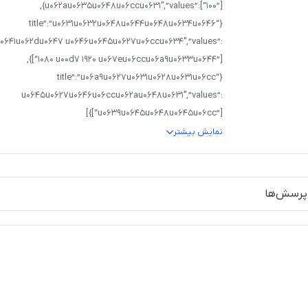
u062au0635u0648u06ccu0631″,”values”:[“100”]},
{“title”:”u0631u0632u0648u0644u0648u0634u0646
0641u062du0647 u0646u0645u0627u06ccu0634″,”values”:
[“1080 u00d7 1920 u067eu06ccu06a9u0633u0644”]},
{“title”:”u06a9u0627u0631u0628u0631u06cc
u0645u0627u0646u06ccu062au0648u0631″,”values”:
[“u0639u0645u0648u0645u06cc”]}]
نمایش بیشتر
پرسش‌ها