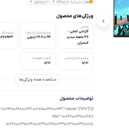
0 دیدگاه
0 پرسش
0
(از 1 خریدار)
ویژگی‌های محصول
گارانتی
گارانتی اصلی -
نوع نمایشگر (مانیتور)
شناسه کالا
36 ماهه سدید
24 تا 26.9 اینچی
56789123
گستران
صفحه نمایش لمسی
قابلیت هوشمند
ندارد
ندارد
مشاهده همه ویژگی‌ها
توضیحات محصول
{“title”:”u0646u0631u062e
u0628u0631u0648u0632u0631u0633u0627u0646u06cc