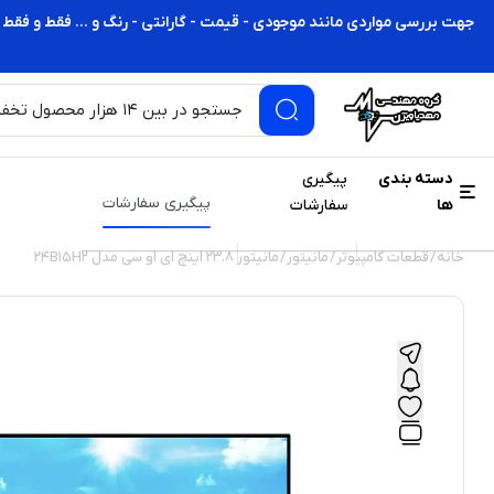
جهت بررسی مواردی مانند موجودی - قیمت - گارانتی - رنگ و ... فقط و فقط 
دسته بندی
پیگیری
پیگیری سفارشات
ها
سفارشات
خانه
/
قطعات کامپیوتر
/
مانیتور
/ مانیتور 23.8 اینچ ای او سی مدل 24B15H2