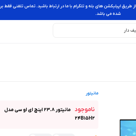
از طریق اپیلیکشن های بله و تلگرام با ما در ارتباط باشید. تماس تلفنی فقط
شده می باشد.
مانیتور
ناموجود
مانیتور 23.8 اینچ ای او سی مدل
24B15H2