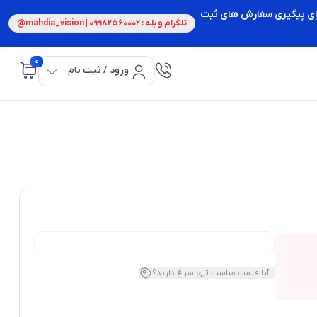
 برای پیگیری سفارش های ثبت
تلگرام و بله : 09982560002 | mahdia_vision@
0
ورود / ثبت نام
آیا قیمت مناسب تری سراغ دارید؟