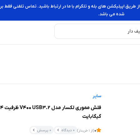
از طریق اپیلیکشن های بله و تلگرام با ما در ارتباط باشید. تماس تلفنی فقط
شده می باشد.
سایر
فلش مموری لکسار مدل .2
گیگابایت
0 دیدگاه
0 پرسش
0
(از 1 خریدار)