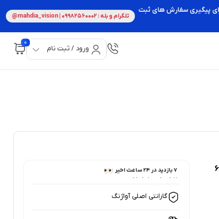
 برای پیگیری سفارش های ثبت
تلگرام و بله : 09982560002 | mahdia_vision@
0
ورود / ثبت نام
V400 USB3 ظرفیت 64
7 خریدار در ۱ ماه اخیر
7 بازدید در ۲۴ ساعت اخیر
گارانتی اصلی آواژنگ