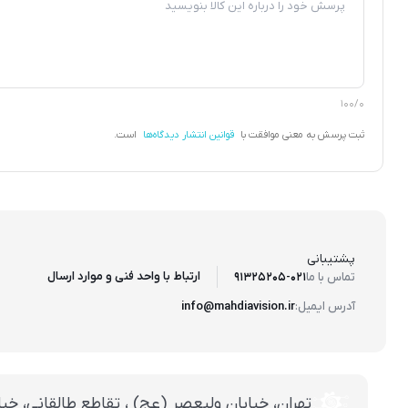
100/0
ثبت پرسش به معنی موافقت با
قوانین انتشار دیدگاه‌ها
است.
پشتیبانی
ارتباط با واحد فنی و موارد ارسال
تماس با ما
91325205-021
آدرس ایمیل:
info@mahdiavision.ir
تهران، خيابان وليعصر (عج) ، تقاطع طالقانی، خيابان طالقانی، پاساژ