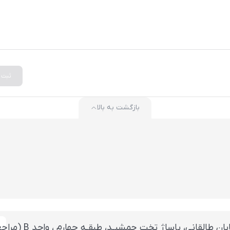
ثبت
بازگشت به بالا
 تخت جمشيـد، طبقـه چهارم ، واحد B (مراجعه بعد از ساعت 14 با هماهنگی قبلی)