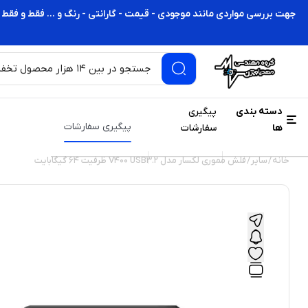
جهت بررسی مواردی مانند موجودی - قیمت - گارانتی - رنگ و ... فقط و فقط 
دسته بندی
پیگیری
پیگیری سفارشات
ها
سفارشات
خانه
/
سایر
/ فلش مموری لکسار مدل V400 USB3.2 ظرفیت 64 گیگابایت