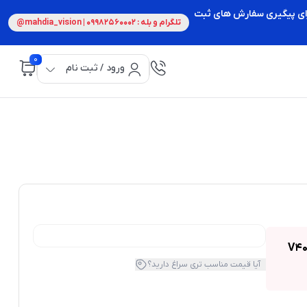
 برای پیگیری سفارش های ثبت
تلگرام و بله : 09982560002 | mahdia_vision@
0
ورود / ثبت نام
V400 USB
آیا قیمت مناسب تری سراغ دارید؟