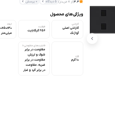
5 دیدگاه
0 پرسش
4.4
(از 21 خریدار)
ویژگی‌های محصول
گارانتی
ابعاد
ظرفیت
گارانتی اصلی
00x50x20
256 گیگابایت
آواژنگ
میلی‌متر
قابلیت‌های مقاومتی فلش مموری
مقاومت در برابر
شوک و لرزش،
وزن
10 گرم
مقاومت در برابر
ضربه، مقاومت
در برابر گرد و غبار