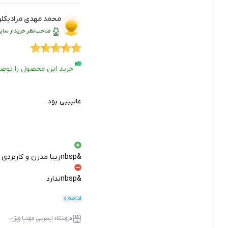
محمد مهدی مرادبکلو
صاحب‌نظر خریدار سایر
خرید این محصول را توص
عالیییی بود
&nbspزیبا مدرن و کاربردی با سرعت بالا
&nbspندارد
ادامه
فروشگاه اینترنتی مهدیا ویژن