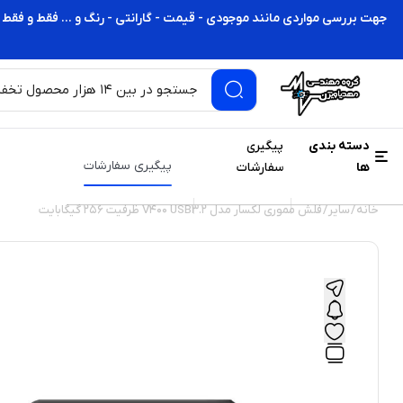
جهت بررسی مواردی مانند موجودی - قیمت - گارانتی - رنگ و ... فقط و فقط 
دسته بندی
پیگیری
پیگیری سفارشات
ها
سفارشات
خانه
/
سایر
/ فلش مموری لکسار مدل V400 USB3.2 ظرفیت 256 گیگابایت