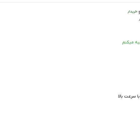
خریدار
یه میکنم