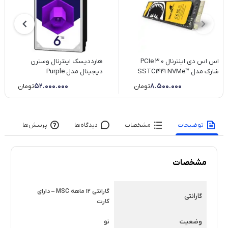
اس اس دی اینترنال PCIe 3.0
هارددیسک اینترنال وسترن
شارک مدل ™SSTC1441 NVMe
دیجیتال مدل Purple
ظرفیت 256 گیگابایت
WD60PURZ ظرفیت 6 ترابایت
52.000.000
8.500.000
تومان
تومان
توضیحات
مشخصات
دیدگاه‌ها
پرسش‌ها
مشخصات
گارانتی 12 ماهه MSC – دارای
گارانتی
کارت
وضعیت
نو