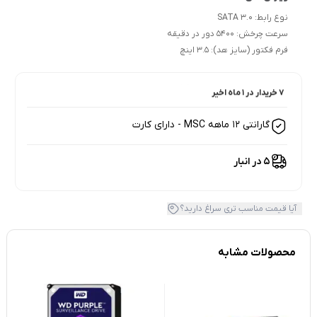
نوع رابط: SATA 3.0
سرعت چرخش: 5400 دور در دقیقه
فرم فکتور (سایز هد): 3.5 اینچ
7 خریدار در ۱ ماه اخیر
7 بازدید در ۲۴ ساعت اخیر
گارانتی 12 ماهه MSC - دارای کارت
5 در انبار
آیا قیمت مناسب تری سراغ دارید؟
محصولات مشابه