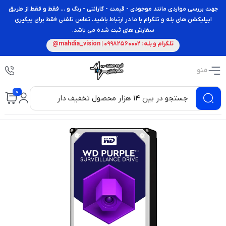
جهت بررسی مواردی مانند موجودی - قیمت - گارانتی - رنگ و ... فقط و فقط از طریق
اپیلیکشن های بله و تلگرام با ما در ارتباط باشید. تماس تلفنی فقط برای پیگیری
سفارش های ثبت شده می باشد.
تلگرام و بله : 09982560002 | mahdia_vision@
منو
0