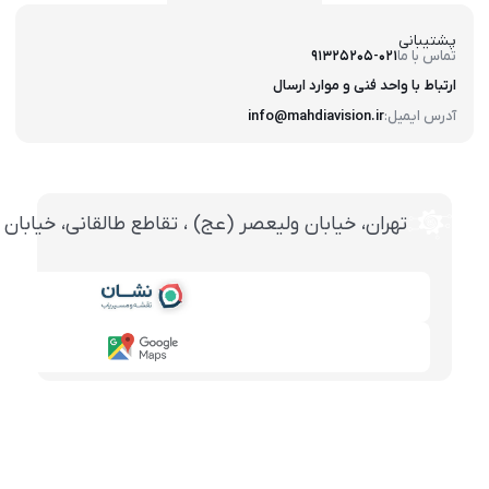
پشتیبانی
تماس با ما
91325205-021
ارتباط با واحد فنی و موارد ارسال
آدرس ایمیل:
info@mahdiavision.ir
تهران، خيابان وليعصر (عج) ، تقاطع طالقانی، خيابان طالقانی، پاساژ تخت ج