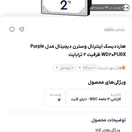
7 بازدید در ۲۴ ساعت اخیر
7 خریدار در ۱ ماه اخیر
بانیان حافظه
هارددیسک اینترنال وسترن دیجیتال مدل Purple
WD20PURX ظرفیت 2 ترابایت
0 دیدگاه
0 پرسش
0
(از بدون خریدار)
ویژگی‌های محصول
گارانتی
وضعیت
گارانتی 12 ماهه MSC - دارای کارت
نو
توضیحات محصول