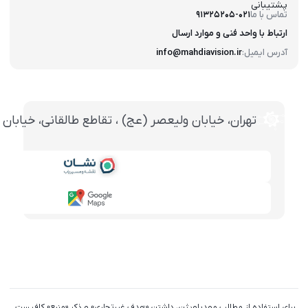
پشتیبانی
تماس با ما
91325205-021
ارتباط با واحد فنی و موارد ارسال
آدرس ایمیل:
info@mahdiavision.ir
تهران، خيابان وليعصر (عج) ، تقاطع طالقانی، خيابان طالقانی، پاساژ تخت ج
برای استفاده از مطالب مهدیاویژن، داشتن «هدف غیرتجاری» و ذکر «منبع» کافیست.