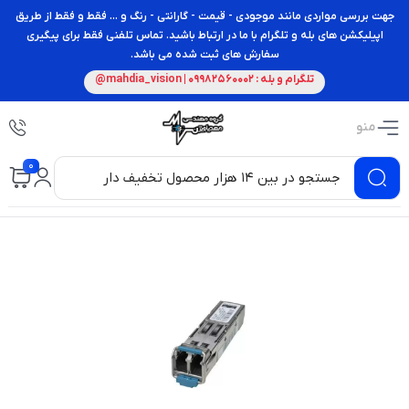
جهت بررسی مواردی مانند موجودی - قیمت - گارانتی - رنگ و ... فقط و فقط از طریق
اپیلیکشن های بله و تلگرام با ما در ارتباط باشید. تماس تلفنی فقط برای پیگیری
سفارش های ثبت شده می باشد.
تلگرام و بله : 09982560002 | mahdia_vision@
منو
0