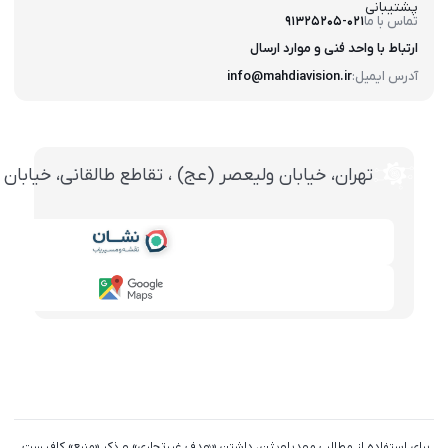
پشتیبانی
تماس با ما
91325205-021
ارتباط با واحد فنی و موارد ارسال
آدرس ایمیل:
info@mahdiavision.ir
تهران، خيابان وليعصر (عج) ، تقاطع طالقانی، خيابان طالقانی، پاساژ تخت ج
برای استفاده از مطالب مهدیاویژن، داشتن «هدف غیرتجاری» و ذکر «منبع» کافیست.