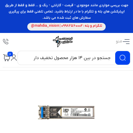
جهت بررسی مواردی مانند موجودی - قیمت - گارانتی - رنگ و ... فقط و فقط از طریق
اپیلیکشن های بله و تلگرام با ما در ارتباط باشید. تماس تلفنی فقط برای پیگیری
سفارش های ثبت شده می باشد.
تلگرام و بله : 09982560002 | mahdia_vision@
منو
0