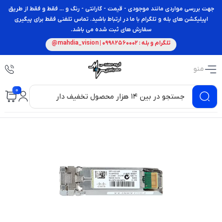
جهت بررسی مواردی مانند موجودی - قیمت - گارانتی - رنگ و ... فقط و فقط از طریق
اپیلیکشن های بله و تلگرام با ما در ارتباط باشید. تماس تلفنی فقط برای پیگیری
سفارش های ثبت شده می باشد.
تلگرام و بله : 09982560002 | mahdia_vision@
منو
0