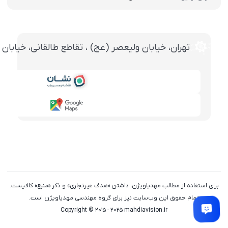
تهران، خيابان وليعصر (عج) ، تقاطع طالقانی، خيابان طالقانی، پاساژ تخت ج
برای استفاده از مطالب مهدیاویژن، داشتن «هدف غیرتجاری» و ذکر «منبع» کافیست.
تمام حقوق اين وب‌سايت نیز برای گروه مهندسی مهدیاویژن است.
Copyright © 2015 - 2025 mahdiavision.ir