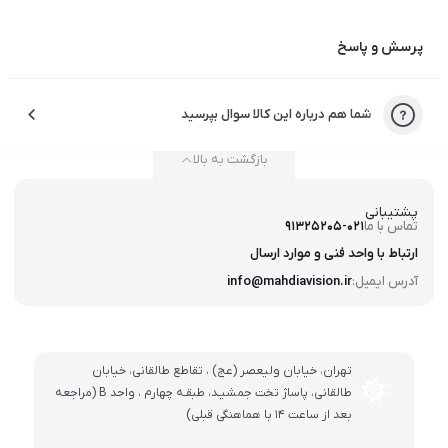
پرسش و پاسخ
شما هم درباره این کالا سوال بپرسید
بازگشت به بالا
پشتیبانی
تماس با ما
91325205-021
ارتباط با واحد فنی و موارد ارسال
آدرس ایمیل:
info@mahdiavision.ir
تهران، خيابان وليعصر (عج) ، تقاطع طالقانی، خيابان
طالقانی، پاساژ تخت جمشيـد، طبقـه چهارم ، واحد B (مراجعه
بعد از ساعت 14 با هماهنگی قبلی)