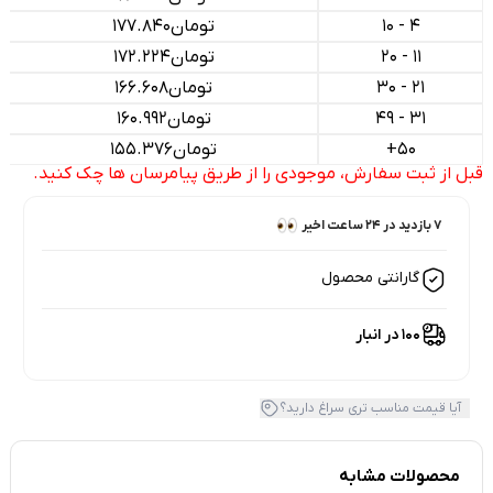
4 - 10
تومان
177.840
11 - 20
تومان
172.224
21 - 30
تومان
166.608
31 - 49
تومان
160.992
50+
تومان
155.376
قبل از ثبت سفارش، موجودی را از طریق پیامرسان ها چک کنید.
7 بازدید در ۲۴ ساعت اخیر
7 خریدار در ۱ ماه اخیر
گارانتی محصول
100 در انبار
آیا قیمت مناسب تری سراغ دارید؟
محصولات مشابه