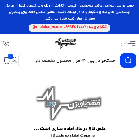
جهت بررسی مواردی مانند موجودی - قیمت - گارانتی - رنگ و ... فقط و فقط از طریق
اپیلیکشن های بله و تلگرام با ما در ارتباط باشید. تماس تلفنی فقط برای پیگیری
سفارش های ثبت شده می باشد.
تلگرام و بله : 09982560002 | mahdia_vision@
منو
0