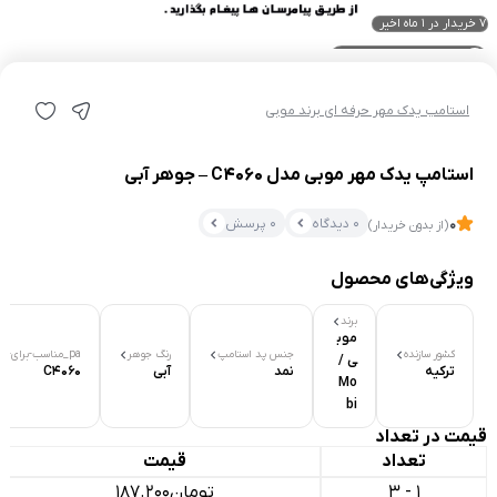
7 خریدار در ۱ ماه اخیر
7 بازدید در ۲۴ ساعت اخیر
استامپ یدک مهر حرفه ای برند موبی
استامپ یدک مهر موبی مدل C4060 – جوهر آبی
0 دیدگاه
0 پرسش
0
(از بدون خریدار)
ویژگی‌های محصول
برند
موب
کشور سازنده
جنس پد استامپ
رنگ جوهر
pa_مناسب-برای-پایه-های
ی /
ترکیه
نمد
آبی
C4060
Mo
bi
قیمت در تعداد
تعداد
قیمت
1 - 3
تومان
187.200