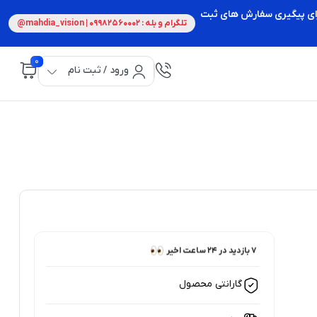
 برای پیگیری سفارش های ثبت
تلگرام و بله : 09982560002 | mahdia_vision@
0
ورود / ثبت نام
7 بازدید در ۲۴ ساعت اخیر
7 خریدار در ۱ ماه اخیر
گارانتی محصول