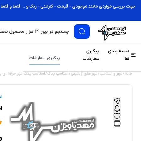
جهت بررسی مواردی مانند موجودی - قیمت - گارانتی - رنگ و ... فقط و فقط 
دسته بندی
پیگیری
پیگیری سفارشات
ها
سفارشات
خانه
/
مهر و استامپ
/
مهر های ژلاتینی
/
استامپ یدک
/
استامپ یدک مهر حرفه ای ب
اس
اس
و