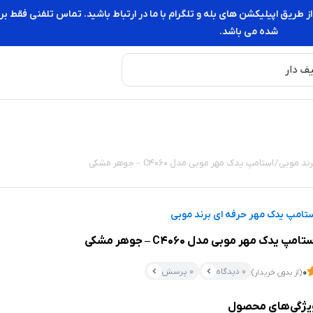
از طریق اپیلیکشن های بله و تلگرام با ما در ارتباط باشید. تماس تلفنی فقط
شده می باشد.
رند موبی
/ استامپ یدک مهر موبی مدل C4060 – جوهر مشکی
تامپ یدک مهر حرفه ای برند موبی
تامپ یدک مهر موبی مدل C4060 – جوهر مشکی
0 دیدگاه
0 پرسش
0
(از بدون خریدار)
یژگی‌های محصول