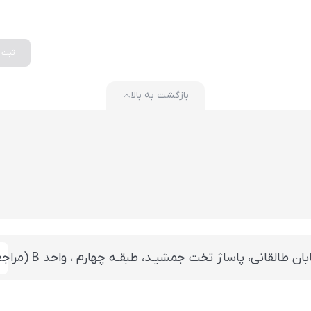
ثبت
بازگشت به بالا
 تخت جمشيـد، طبقـه چهارم ، واحد B (مراجعه بعد از ساعت 14 با هماهنگی قبلی)