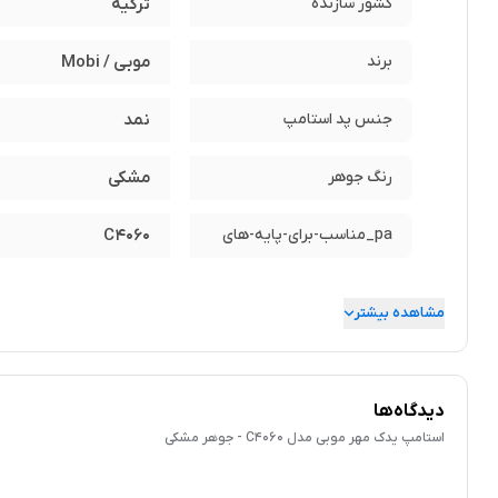
کشور سازنده
ترکیه
برند
موبی / Mobi
جنس پد استامپ
نمد
رنگ جوهر
مشکی
pa_مناسب-برای-پایه-های
C4060
مشاهده بیشتر
دیدگاه‌ها
استامپ یدک مهر موبی مدل C4060 - جوهر مشکی