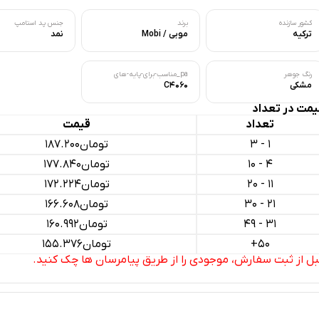
کشور سازنده
برند
جنس پد استامپ
ترکیه
موبی / Mobi
نمد
رنگ جوهر
pa_مناسب-برای-پایه-های
مشکی
C4060
یمت در تعداد
تعداد
قیمت
1 - 3
تومان
187.200
4 - 10
تومان
177.840
11 - 20
تومان
172.224
21 - 30
تومان
166.608
31 - 49
تومان
160.992
50+
تومان
155.376
بل از ثبت سفارش، موجودی را از طریق پیامرسان ها چک کنید.