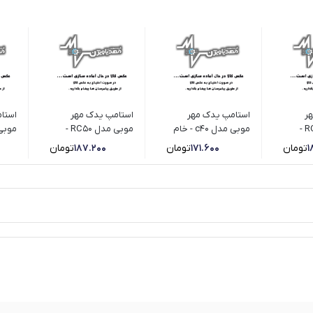
ر
استامپ یدک مهر
استامپ یدک مهر
استا
موبی مدل RC30 -
موبی مدل c40 - خام
موبی مدل RC50 -
جوهر آبی
سبز
1
تومان
171.600
تومان
187.200
تومان