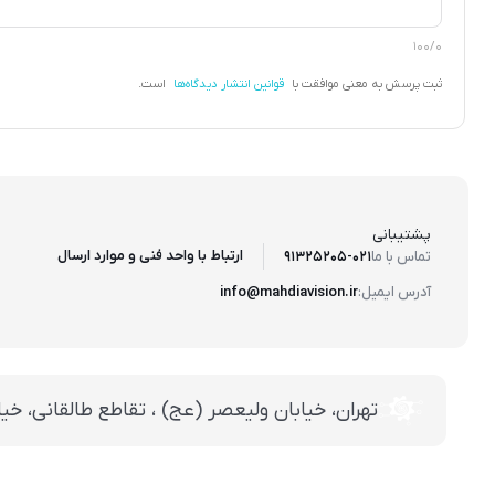
100/0
ثبت پرسش به معنی موافقت با
قوانین انتشار دیدگاه‌ها
است.
پشتیبانی
ارتباط با واحد فنی و موارد ارسال
تماس با ما
91325205-021
آدرس ایمیل:
info@mahdiavision.ir
تهران، خيابان وليعصر (عج) ، تقاطع طالقانی، خيابان طالقانی، پاساژ