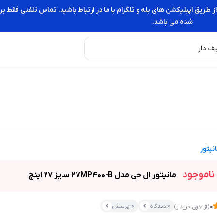
از طریق اپیلیکشن های بله و تلگرام با ما در ارتباط باشید. تماس تلفنی فقط
شده می باشد.
نیتور
ناموجود
مانيتور ال جی مدل 27MP400-B سايز 27 اينچ
0 دیدگاه
0 پرسش
0
(از بدون خریدار)