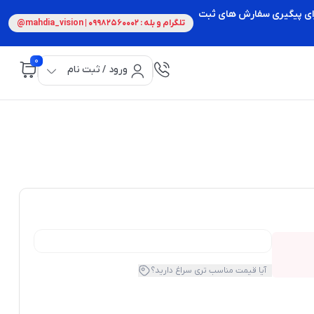
 برای پیگیری سفارش های ثبت
تلگرام و بله : 09982560002 | mahdia_vision@
0
ورود / ثبت نام
آیا قیمت مناسب تری سراغ دارید؟