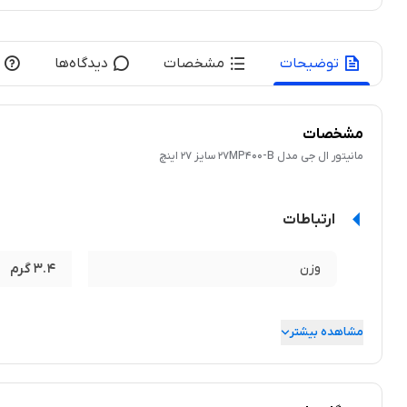
توضیحات
مشخصات
دیدگاه‌ها
مشخصات
مانيتور ال جی مدل 27MP400-B سايز 27 اينچ
ارتباطات
وزن
3.4 گرم
مشاهده بیشتر