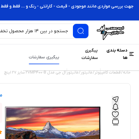
جهت بررسی مواردی مانند موجودی - قیمت - گارانتی - رنگ و ... فقط و فقط 
دسته بندی
پیگیری
پیگیری سفارشات
ها
سفارشات
خانه
/
قطعات کامپیوتر
/
مانیتور
/ مانيتور ال جی مدل 27MP400-B سايز 27 اينچ
ما