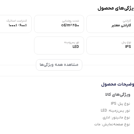
یژگی‌های محصول
گارانتی
شدت روشنایی
کنتراست استاتیک
گارانتی معتبر
250 cd/m²
600:1- 1000:1
نوع پنل
نور پس‌زمینه
LED
IPS
مشاهده همه ویژگی‌ها
وضیحات محصول
نوع پنل:
IPS
نور پس‌زمینه:
LED
نوع مانیتور:
اداری
نوع صفحه‌نمایش:
مات