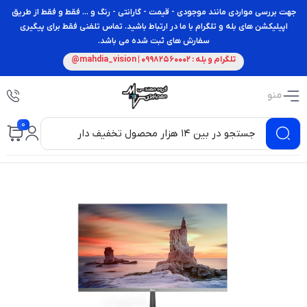
جهت بررسی مواردی مانند موجودی - قیمت - گارانتی - رنگ و ... فقط و فقط از طریق
اپیلیکشن های بله و تلگرام با ما در ارتباط باشید. تماس تلفنی فقط برای پیگیری
سفارش های ثبت شده می باشد.
تلگرام و بله : 09982560002 | mahdia_vision@
منو
0