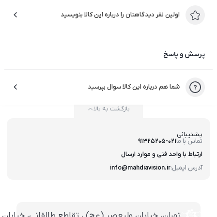
اولین نفر دیدگاهتان را درباره این کالا بنویسید
پرسش و پاسخ
شما هم درباره این کالا سوال بپرسید
بازگشت به بالا
پشتیبانی
تماس با ما
91325205-021
ارتباط با واحد فنی و موارد ارسال
آدرس ایمیل:
info@mahdiavision.ir
تهران، خيابان وليعصر (عج) ، تقاطع طالقانی، خيابان طالقانی، پاساژ تخت ج