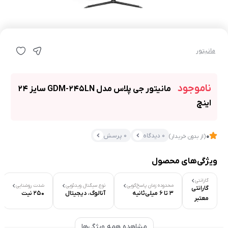
مانیتور
ناموجود
مانیتور جی پلاس مدل GDM-245LN سایز 24
اینچ
0 دیدگاه
0 پرسش
0
(از بدون خریدار)
ویژگی‌های محصول
گارانتی
محدوده زمان پاسخ‌گویی
نوع سیگنال ویدئویی
شدت روشنایی
گارانتی
3 تا 6 میلی‌ثانیه
آنالوگ، دیجیتال
250 نیت
معتبر
مشاهده همه ویژگی‌ها