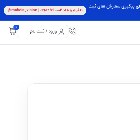
 برای پیگیری سفارش های ثبت
تلگرام و بله : 09982560002 | mahdia_vision@
0
ورود / ثبت نام