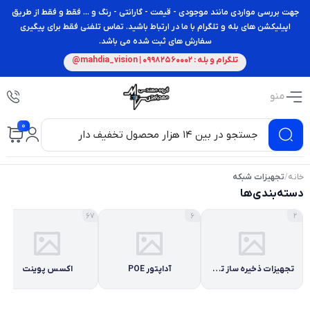
جهت بررسی مواردی مانند موجودی - قیمت - گارانتی - رنگ و ... فقط و فقط از طریق
اپیلیکشن های بله و تلگرام با ما در ارتباط باشید. تماس تلفنی فقط برای پیگیری
سفارش های ثبت شده می باشد.
تلگرام و بله : 09982560002 | mahdia_vision@
منو
0
خانه
/
تجهیزات شبکه
دسته‌بندی‌ها
67
6
2
تجهیزات ذخیره ساز تحت شبکه
آداپتور POE
اکسس پوینت