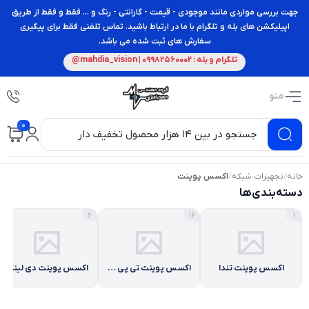
جهت بررسی مواردی مانند موجودی - قیمت - گارانتی - رنگ و ... فقط و فقط از طریق
اپیلیکشن های بله و تلگرام با ما در ارتباط باشید. تماس تلفنی فقط برای پیگیری
سفارش های ثبت شده می باشد.
تلگرام و بله : 09982560002 | mahdia_vision@
منو
0
خانه
/
تجهیزات شبکه
/
اکسس پوینت
دسته‌بندی‌ها
6
16
1
اکسس پوینت تندا
اکسس پوینت تی پی لینک
اکسس پوینت دی لینک