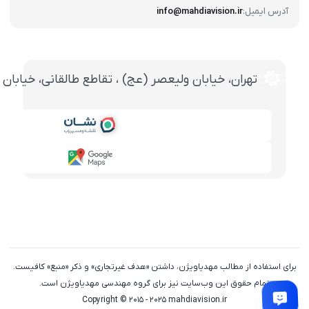
آدرس ایمیل:
info@mahdiavision.ir
تهران، خيابان وليعصر (عج) ، تقاطع طالقانی، خيابان طالقانی، پاساژ تخت ج
برای استفاده از مطالب مهدیاویژن، داشتن «هدف غیرتجاری» و ذکر «منبع» کافیست.
تمام حقوق اين وب‌سايت نیز برای گروه مهندسی مهدیاویژن است.
Copyright © 2015 - 2025 mahdiavision.ir