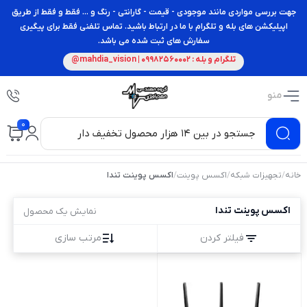
جهت بررسی مواردی مانند موجودی - قیمت - گارانتی - رنگ و ... فقط و فقط از طریق
اپیلیکشن های بله و تلگرام با ما در ارتباط باشید. تماس تلفنی فقط برای پیگیری
سفارش های ثبت شده می باشد.
تلگرام و بله : 09982560002 | mahdia_vision@
منو
0
خانه
/
تجهیزات شبکه
/
اکسس پوینت
/
اکسس پوینت تندا
اکسس پوینت تندا
نمایش یک محصول
فیلتر کردن
مرتب سازی