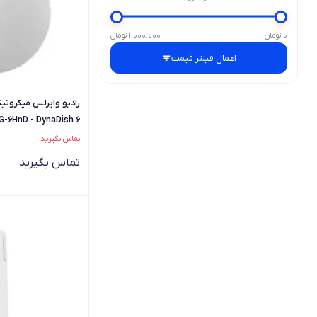
0 تومان
1.000.000 تومان
اعمال فیلتر قیمت
رادیو وایرلس میکروتی
-6HnD - DynaDish 6
تماس بگیرید
تماس بگیرید