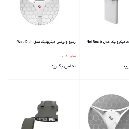
اکسس پوینت میکروتیک مدل NetBox 5
رادیو وایرلس میکروتیک مدل Wire Dish
تماس بگیرید
ید
تماس بگیرید