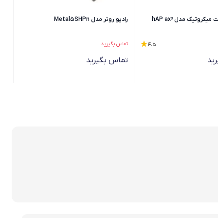
کروتیک مدل hAP ax³
رادیو روتر مدل Metal5SHPn
تماس بگیرید
4.5
ید
تماس بگیرید