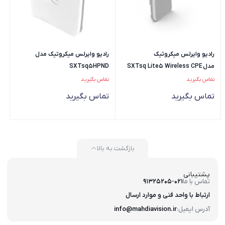
رادیو وایرلس میکروتیک
رادیو وایرلس میکروتیک مدل
مدل SXTsq Lite5 Wireless CPE
SXTsq5HPND
تماس بگیرید
تماس بگیرید
تماس بگیرید
تماس بگیرید
بازگشت به بالا
پشتیبانی
تماس با ما
91325205-021
ارتباط با واحد فنی و موارد ارسال
آدرس ایمیل:
info@mahdiavision.ir