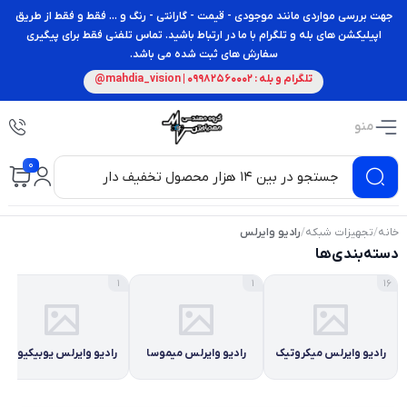
جهت بررسی مواردی مانند موجودی - قیمت - گارانتی - رنگ و ... فقط و فقط از طریق
اپیلیکشن های بله و تلگرام با ما در ارتباط باشید. تماس تلفنی فقط برای پیگیری
سفارش های ثبت شده می باشد.
تلگرام و بله : 09982560002 | mahdia_vision@
منو
0
خانه
/
تجهیزات شبکه
/
رادیو وایرلس
دسته‌بندی‌ها
1
1
16
رادیو وایرلس میکروتیک
رادیو وایرلس میموسا
رادیو وایرلس یوبیکیوتی