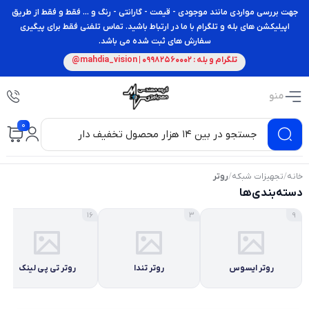
جهت بررسی مواردی مانند موجودی - قیمت - گارانتی - رنگ و ... فقط و فقط از طریق
اپیلیکشن های بله و تلگرام با ما در ارتباط باشید. تماس تلفنی فقط برای پیگیری
سفارش های ثبت شده می باشد.
تلگرام و بله : 09982560002 | mahdia_vision@
منو
0
خانه
/
تجهیزات شبکه
/
روتر
دسته‌بندی‌ها
16
3
9
روتر ایسوس
روتر تندا
روتر تی پی لینک