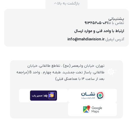
بازگشت به بالا
پشتیبانی
تماس با ما
91325205-021
ارتباط با واحد فنی و موارد ارسال
آدرس ایمیل:
info@mahdiavision.ir
تهران، خيابان وليعصر (عج) ، تقاطع طالقانی، خيابان
طالقانی، پاساژ تخت جمشيـد، طبقـه چهارم ، واحد B (مراجعه
بعد از ساعت 14 با هماهنگی قبلی)