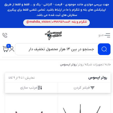
جهت بررسی مواردی مانند موجودی - قیمت - گارانتی - رنگ و ... فقط و فقط از طریق
اپیلیکشن های بله و تلگرام با ما در ارتباط باشید. تماس تلفنی فقط برای پیگیری
سفارش های ثبت شده می باشد.
تلگرام و بله : 09982560002 | mahdia_vision@
منو
0
خانه
/
تجهیزات شبکه
/
روتر
/
روتر ایسوس
روتر ایسوس
نمایش 1 تا 9 از 9 کالا
فیلتر کردن
مرتب سازی