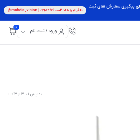
 برای پیگیری سفارش های ثبت
تلگرام و بله : 09982560002 | mahdia_vision@
0
ورود / ثبت نام
نمایش 1 تا 3 از 3 کالا