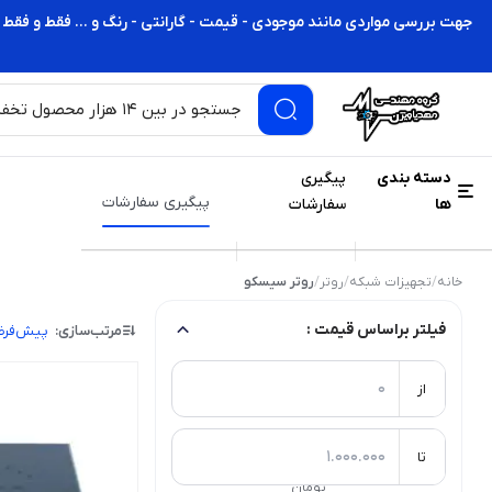
جهت بررسی مواردی مانند موجودی - قیمت - گارانتی - رنگ و ... فقط و فقط 
دسته بندی
پیگیری
پیگیری سفارشات
ها
سفارشات
خانه
/
تجهیزات شبکه
/
روتر
/
روتر سیسکو
فیلتر براساس قیمت :
مرتب‌سازی:
پیش‌فر
از
تا
تومان