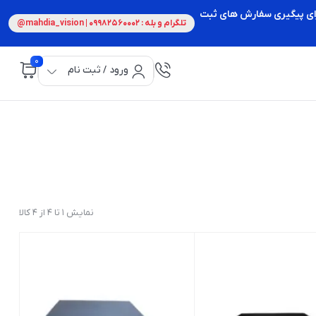
 برای پیگیری سفارش های ثبت
تلگرام و بله : 09982560002 | mahdia_vision@
0
ورود / ثبت نام
نمایش 1 تا 4 از 4 کالا