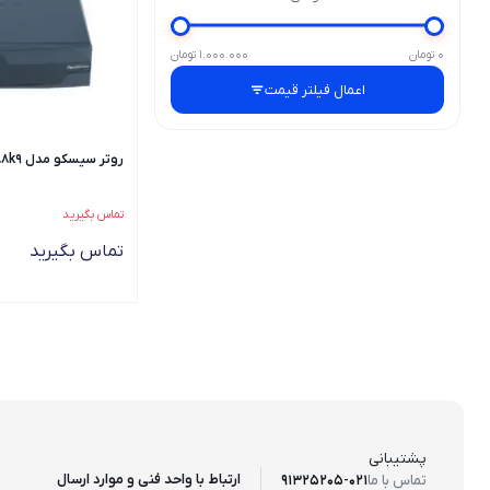
0 تومان
1.000.000 تومان
اعمال فیلتر قیمت
روتر سیسکو مدل cisco-c888k9
تماس بگیرید
تماس بگیرید
پشتیبانی
ارتباط با واحد فنی و موارد ارسال
تماس با ما
91325205-021