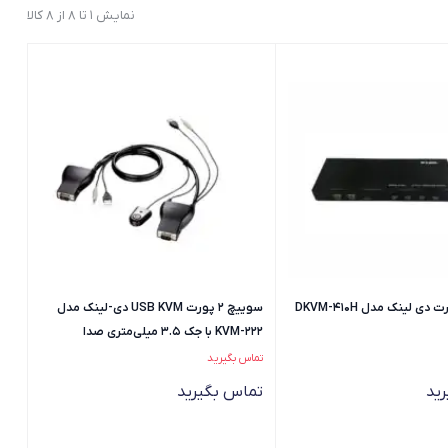
نمایش 1 تا 8 از 8 کالا
سوییچ 2 پورت USB KVM دی-لینک مدل
KVM-222 با جک 3.5 میلی‌متری صدا
تماس بگیرید
ید
تماس بگیرید