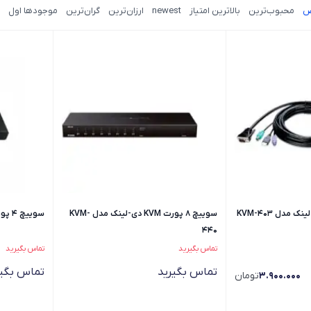
ض
محبوب‌ترین
بالاترین امتیاز
newest
ارزان‌ترین
گران‌ترین
موجودها اول
سوییچ 8 پورت KVM دی-لینک مدل KVM-
سوییچ 4 پورت دی لینک مدل DKVM-410H
440
تماس بگیرید
تماس بگیرید
تماس بگیرید
تماس بگیر
3.900.000
تومان