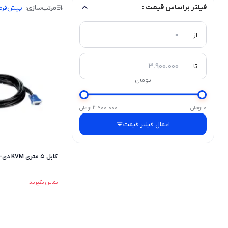
فیلتر براساس قیمت :
مرتب‌سازی:
پیش‌فر
از
تا
تومان
0 تومان
3.900.000 تومان
اعمال فیلتر قیمت
کابل 5 متری KVM دی-لینک مدل KVM-403
تماس بگیرید