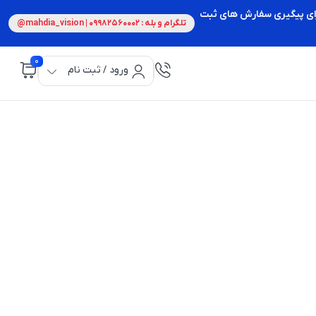
 برای پیگیری سفارش های ثبت
تلگرام و بله : 09982560002 | mahdia_vision@
0
ورود / ثبت نام