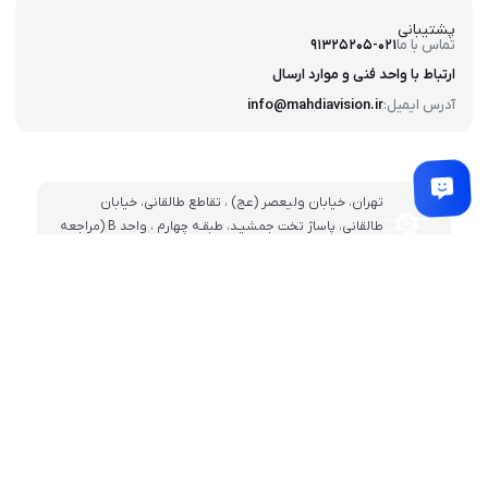
پشتیبانی
تماس با ما
91325205-021
ارتباط با واحد فنی و موارد ارسال
آدرس ایمیل:
info@mahdiavision.ir
تهران، خيابان وليعصر (عج) ، تقاطع طالقانی، خيابان
طالقانی، پاساژ تخت جمشيـد، طبقـه چهارم ، واحد B (مراجعه
بعد از ساعت 14 با هماهنگی قبلی)