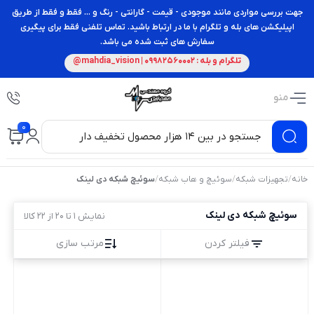
جهت بررسی مواردی مانند موجودی - قیمت - گارانتی - رنگ و ... فقط و فقط از طریق
اپیلیکشن های بله و تلگرام با ما در ارتباط باشید. تماس تلفنی فقط برای پیگیری
سفارش های ثبت شده می باشد.
تلگرام و بله : 09982560002 | mahdia_vision@
منو
0
خانه
/
تجهیزات شبکه
/
سوئیچ و هاب شبکه
/
سوئیچ شبکه دی لینک
سوئیچ شبکه دی لینک
نمایش 1 تا 20 از 22 کالا
فیلتر کردن
مرتب سازی