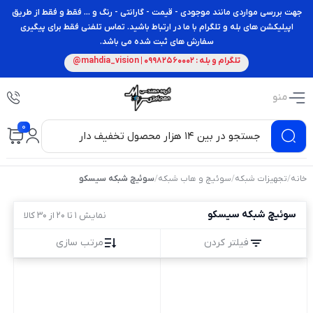
جهت بررسی مواردی مانند موجودی - قیمت - گارانتی - رنگ و ... فقط و فقط از طریق
اپیلیکشن های بله و تلگرام با ما در ارتباط باشید. تماس تلفنی فقط برای پیگیری
سفارش های ثبت شده می باشد.
تلگرام و بله : 09982560002 | mahdia_vision@
منو
0
خانه
/
تجهیزات شبکه
/
سوئیچ و هاب شبکه
/
سوئیچ شبکه سیسکو
سوئیچ شبکه سیسکو
نمایش 1 تا 20 از 30 کالا
فیلتر کردن
مرتب سازی