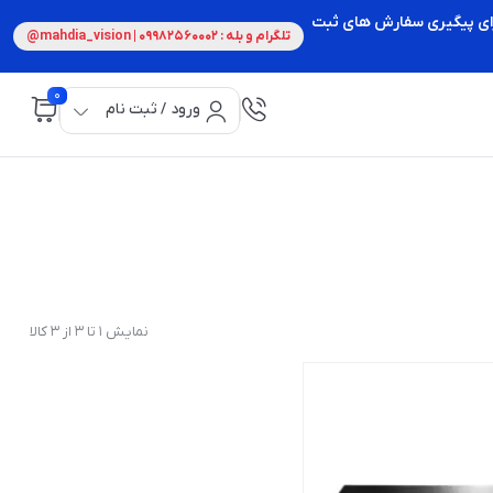
 برای پیگیری سفارش های ثبت
تلگرام و بله : 09982560002 | mahdia_vision@
0
ورود / ثبت نام
نمایش 1 تا 3 از 3 کالا