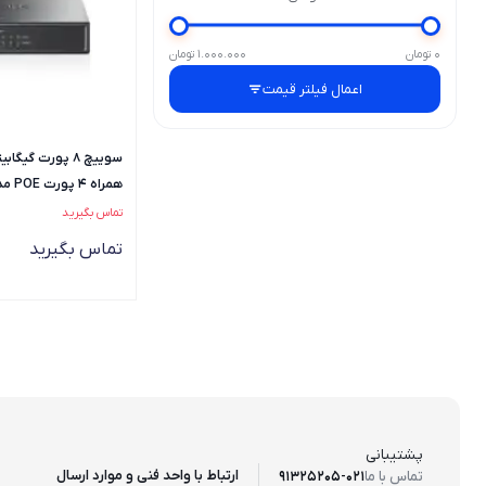
0 تومان
1.000.000 تومان
اعمال فیلتر قیمت
سوییچ 8 پورت گی
همراه 4 پورت POE مدل TL-SG1008P
تماس بگیرید
تماس بگیرید
پشتیبانی
ارتباط با واحد فنی و موارد ارسال
تماس با ما
91325205-021