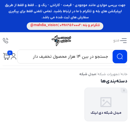
جهت بررسی مواردی مانند موجودی - قیمت - گارانتی - رنگ و ... فقط و فقط از طریق
اپیلیکشن های بله و تلگرام با ما در ارتباط باشید. تماس تلفنی فقط برای پیگیری
سفارش های ثبت شده می باشد.
تلگرام و بله : 09982560002 | mahdia_vision@
منو
0
خانه
/
تجهیزات شبکه
/
مبدل شبکه
دسته‌بندی‌ها
8
مبدل شبکه دی لینک