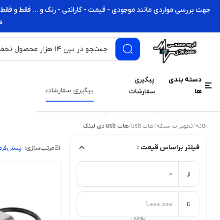
جهت بررسی مواردی مانند موجودی - قیمت - گارانتی - رنگ و ... فقط و فقط 
ه
دسته بندی
پیگیری
پیگیری سفارشات
ها
سفارشات
خانه
/
تجهیزات شبکه
/
هاب usb
/
هاب usb دی لینک
فیلتر براساس قیمت :
مرتب‌سازی:
پیش‌فر
از
تا
تومان