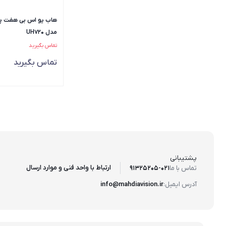
هاب یو اس بی هفت پ
مدل UH720
تماس بگیرید
تماس بگیرید
پشتیبانی
ارتباط با واحد فنی و موارد ارسال
تماس با ما
91325205-021
آدرس ایمیل:
info@mahdiavision.ir