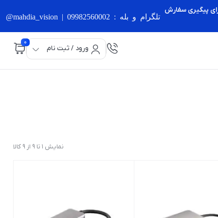
برای پیگیری سفارش
تلگرام و بله : 09982560002 | mahdia_vision@
0
ورود / ثبت نام
نمایش 1 تا 9 از 9 کالا