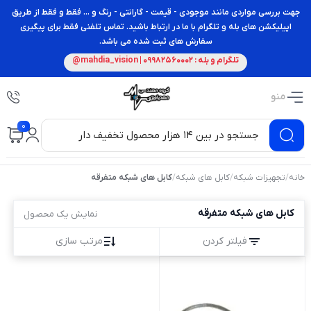
جهت بررسی مواردی مانند موجودی - قیمت - گارانتی - رنگ و ... فقط و فقط از طریق
اپیلیکشن های بله و تلگرام با ما در ارتباط باشید. تماس تلفنی فقط برای پیگیری
سفارش های ثبت شده می باشد.
تلگرام و بله : 09982560002 | mahdia_vision@
منو
0
خانه
/
تجهیزات شبکه
/
کابل های شبکه
/
کابل های شبکه متفرقه
کابل های شبکه متفرقه
نمایش یک محصول
فیلتر کردن
مرتب سازی