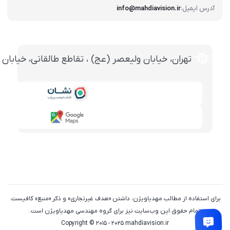
آدرس ایمیل:
info@mahdiavision.ir
تهران، خيابان وليعصر (عج) ، تقاطع طالقانی، خيابان طالقانی، پاساژ تخت ج
برای استفاده از مطالب مهدیاویژن، داشتن «هدف غیرتجاری» و ذکر «منبع» کافیست.
تمام حقوق اين وب‌سايت نیز برای گروه مهندسی مهدیاویژن است.
Copyright © 2015 - 2025 mahdiavision.ir