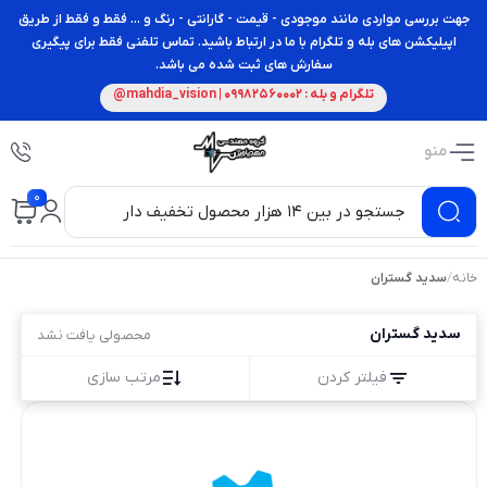
جهت بررسی مواردی مانند موجودی - قیمت - گارانتی - رنگ و ... فقط و فقط از طریق
اپیلیکشن های بله و تلگرام با ما در ارتباط باشید. تماس تلفنی فقط برای پیگیری
سفارش های ثبت شده می باشد.
تلگرام و بله : 09982560002 | mahdia_vision@
منو
0
خانه
/
سدید گستران
سدید گستران
محصولی یافت نشد
فیلتر کردن
مرتب سازی