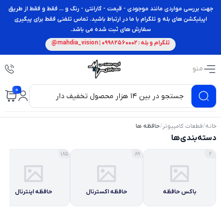
جهت بررسی مواردی مانند موجودی - قیمت - گارانتی - رنگ و ... فقط و فقط از طریق
اپیلیکشن های بله و تلگرام با ما در ارتباط باشید. تماس تلفنی فقط برای پیگیری
سفارش های ثبت شده می باشد.
تلگرام و بله : 09982560002 | mahdia_vision@
منو
0
خانه
/
قطعات کامپیوتر
/
حافظه ها
دسته‌بندی‌ها
185
89
2
باکس حافظه
حافظه اکسترنال
حافظه اینترنال