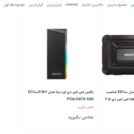
ض
محبوب‌ترین
بالاترین امتیاز
newest
ارزان‌ترین
گران‌ترین
موجودها اول
قاب اکسترنال ای دیتا مدل ED600 مناسب
باکس اس اس دی ای دیتا مدل EC700G M.2
برای هارد دیسک و حافظه اس اس دی 2.5
PCIe/SATA SSD
تماس بگیرید
تماس بگیرید