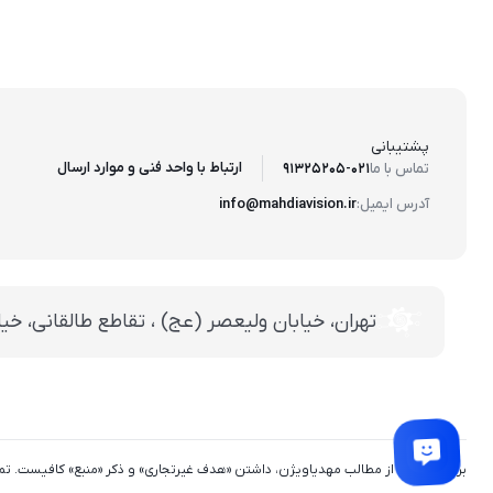
پشتیبانی
ارتباط با واحد فنی و موارد ارسال
تماس با ما
91325205-021
آدرس ایمیل:
info@mahdiavision.ir
تهران، خيابان وليعصر (عج) ، تقاطع طالقانی، خيابان طالقانی، پاساژ
برای استفاده از مطالب مهدیاویژن، داشتن «هدف غیرتجاری» و ذکر «منبع» کافیست. 