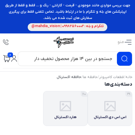
جهت بررسی مواردی مانند موجودی - قیمت - گارانتی - رنگ و ... فقط و فقط از طریق
اپیلیکشن های بله و تلگرام با ما در ارتباط باشید. تماس تلفنی فقط برای پیگیری
سفارش های ثبت شده می باشد.
تلگرام و بله : 09982560002 | mahdia_vision@
منو
0
خانه
/
قطعات کامپیوتر
/
حافظه ها
/
حافظه اکسترنال
دسته‌بندی‌ها
60
29
اس اس دی اکسترنال
هارد اکسترنال