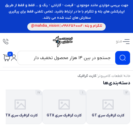
جهت بررسی مواردی مانند موجودی - قیمت - گارانتی - رنگ و ... فقط و فقط از طریق
اپیلیکشن های بله و تلگرام با ما در ارتباط باشید. تماس تلفنی فقط برای پیگیری
سفارش های ثبت شده می باشد.
تلگرام و بله : 09982560002 | mahdia_vision@
منو
0
خانه
/
قطعات کامپیوتر
/
کارت گرافیک
دسته‌بندی‌ها
17
1
12
کارت گرافیک سری GT
کارت گرافیک سری GTX
کارت گرافیک سری RTX