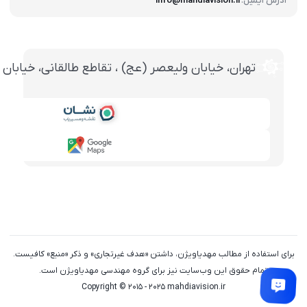
آدرس ایمیل:
info@mahdiavision.ir
تهران، خيابان وليعصر (عج) ، تقاطع طالقانی، خيابان طالقانی، پاساژ تخت ج
برای استفاده از مطالب مهدیاویژن، داشتن «هدف غیرتجاری» و ذکر «منبع» کافیست.
تمام حقوق اين وب‌سايت نیز برای گروه مهندسی مهدیاویژن است.
Copyright © 2015 - 2025 mahdiavision.ir