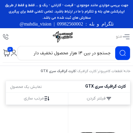
جهت بررسی مواردی مانند موجودی - قیمت - گارانتی - رنگ و ... فقط و فقط از طریق
اپیلیکشن های بله و تلگرام با ما در ارتباط باشید. تماس تلفنی فقط برای پیگیری
سفارش های ثبت شده می باشد.
تلگرام و بله : 09982560002 | mahdia_vision@
منو
0
خانه
/
قطعات کامپیوتر
/
کارت گرافیک
/
کارت گرافیک سری GTX
کارت گرافیک سری GTX
نمایش یک محصول
فیلتر کردن
مرتب سازی