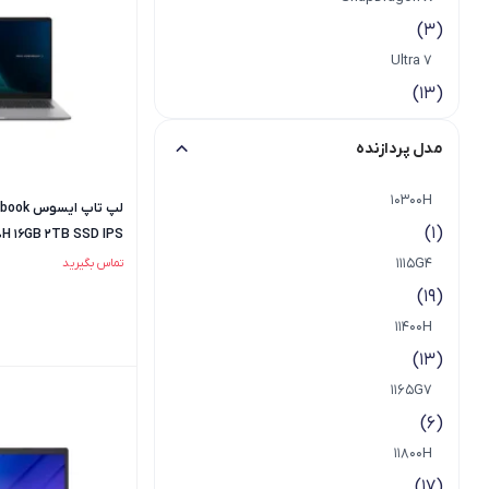
(3)
Ultra 7
(13)
مدل پردازنده
10300H
لپ تاپ ا
(1)
H 16GB 2TB SSD IPS
1115G4
تماس بگیرید
(19)
11400H
(13)
1165G7
(6)
11800H
(17)