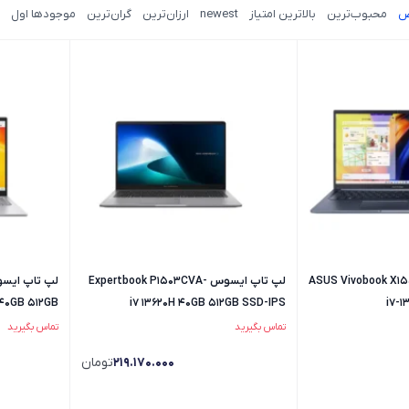
ض
محبوب‌ترین
بالاترین امتیاز
newest
ارزان‌ترین
گران‌ترین
موجودها اول
ایسوس ASUS Vivobook X1502VA
لپ تاپ ایسوس Expertbook P1503CVA-
 40GB 512GB
i7 13620H 40GB 512GB SSD-IPS
i7-
تماس بگیرید
تماس بگیرید
219.170.000
تومان