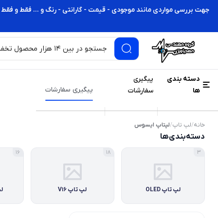
جهت بررسی مواردی مانند موجودی - قیمت - گارانتی - رنگ و ... فقط و فقط 
دسته بندی
پیگیری
پیگیری سفارشات
ها
سفارشات
خانه
/
لپ تاپ
/
لپتاپ ایسوس
دسته‌بندی‌ها
16
18
3
لپ تاپ OLED
لپ تاپ V16
لپ