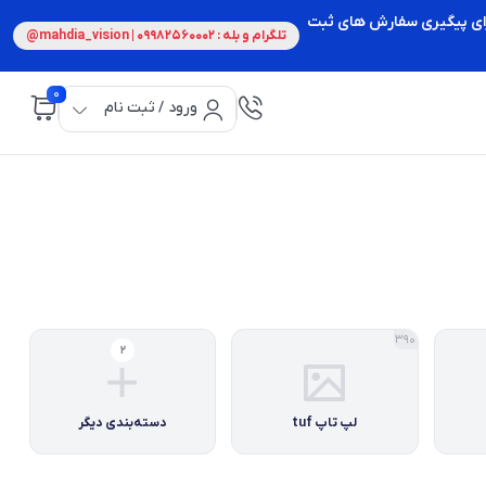
 برای پیگیری سفارش های ثبت
تلگرام و بله : 09982560002 | mahdia_vision@
0
ورود / ثبت نام
390
2
لپ تاپ tuf
دسته‌بندی دیگر