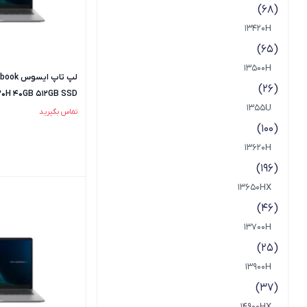
(68)
13420H
(65)
13500H
لپ تاپ ا
(26)
20H 40GB 512GB SSD
1355U
IPS
تماس بگیرید
(100)
13620H
(196)
13650HX
(46)
13700H
(25)
13900H
(37)
14900HX