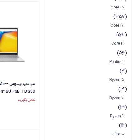
Core i5
(357)
Core i7
(591)
Core i9
(56)
Pentium
(4)
Ryzen 5
لپ تاپ ا
(14)
1315U 12GB 1TB SSD
Ryzen 7
تماس بگیرید
(13)
Ryzen 9
(12)
Ultra 5