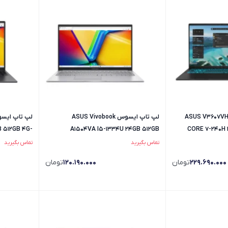
پ تاپ ایسوس مدل ASUS V3607VH
لپ تاپ ایسوس ASUS Vivobook
B 512GB 4G-
A1504VA I5-1334U 24GB 512GB
CORE 7-240H 
TX3050 IPS
FingerPrint + Backlit
تماس بگیرید
تماس بگیرید
229.690.000
تومان
120.190.000
تومان