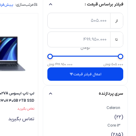
فیلتر براساس قیمت :
مرتب‌سازی:
پیش‌فر
از
تا
تومان
505.000 تومان
499.950.000 تومان
اعمال فیلتر قیمت
سری پردازنده
لپ تاپ 
13620H 40GB 2TB SSD
Celeron
تماس بگیرید
(22)
تماس بگیرید
Core i3
(285)