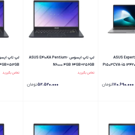
یسوس ASUS Expertbook
لپ تاپ ایسوس ASUS E410KA Pentium-
64GB+512GB
N6000 4GB 64GB+256GB
P1503CVA-i5 13420
تماس بگیرید
تماس بگیرید
170.690.000
تومان
52.520.000
تومان