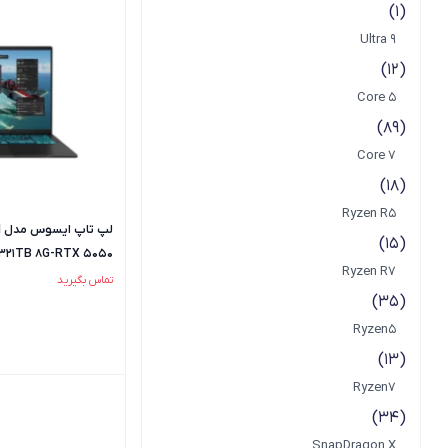
(1)
Ultra 9
(12)
Core 5
(89)
Core 7
(18)
Ryzen R5
ل
(15)
321TB 8G-RTX 5050
Ryzen R7
تماس بگیرید
(35)
Ryzen5
(13)
Ryzen7
(34)
SnapDragon X