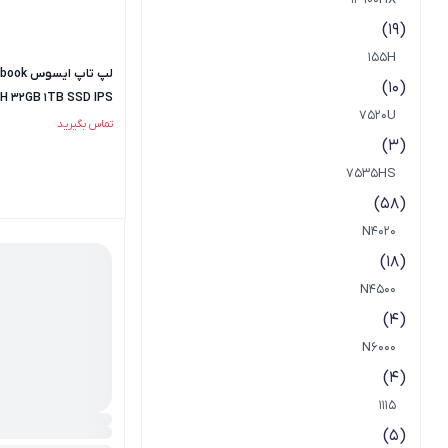
(19)
155H
لپ تاپ ا
(10)
H 32GB 1TB SSD IPS
7520U
تماس بگیرید
(3)
7535HS
(58)
N4020
(18)
N4500
(4)
N6000
(4)
1115
(5)