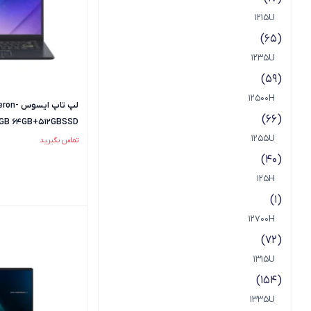
1215U
(65)
1235U
(59)
12500H
لپ تاپ ا
(66)
GB 64GB+512GBSSD
1255U
تماس بگیرید
(40)
0
125H
(1)
12700H
(72)
1315U
(154)
1335U