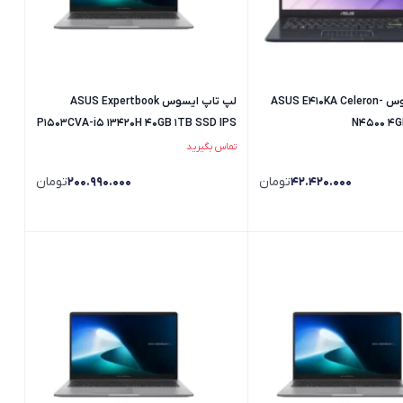
لپ تاپ ایسوس ASUS E410KA Celeron-
لپ تاپ ایسوس ASUS Expertbook
P1503CVA-i5 13420H 40GB 1TB SSD IPS
N4500 4G
تماس بگیرید
42.420.000
تومان
200.990.000
تومان