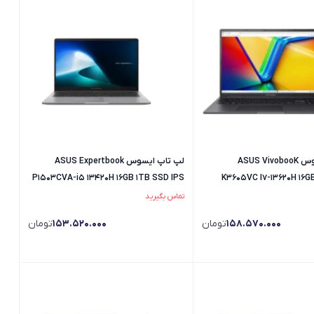
لپ تاپ ایسوس ASUS VivobooK
لپ تاپ ایسوس ASUS Expertbook
P1503CVA-i5 13420H 16GB 1TB SSD IPS
K3605VC I7-13620H 16G
R
تماس بگیرید
158.570.000
تومان
153.520.000
تومان