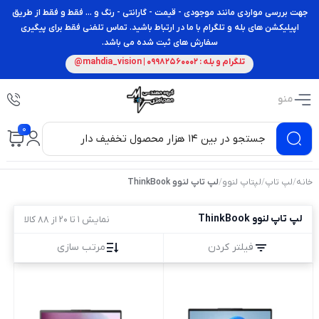
جهت بررسی مواردی مانند موجودی - قیمت - گارانتی - رنگ و ... فقط و فقط از طریق
اپیلیکشن های بله و تلگرام با ما در ارتباط باشید. تماس تلفنی فقط برای پیگیری
سفارش های ثبت شده می باشد.
تلگرام و بله : 09982560002 | mahdia_vision@
منو
0
خانه
/
لپ تاپ
/
لپتاپ لنوو
/
لپ تاپ لنوو ThinkBook
لپ تاپ لنوو ThinkBook
نمایش 1 تا 20 از 88 کالا
فیلتر کردن
مرتب سازی