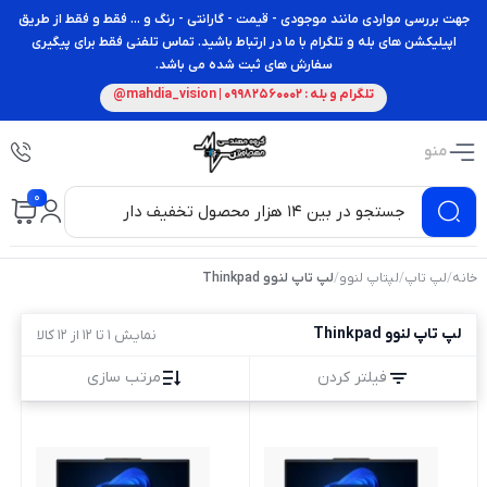
جهت بررسی مواردی مانند موجودی - قیمت - گارانتی - رنگ و ... فقط و فقط از طریق
اپیلیکشن های بله و تلگرام با ما در ارتباط باشید. تماس تلفنی فقط برای پیگیری
سفارش های ثبت شده می باشد.
تلگرام و بله : 09982560002 | mahdia_vision@
منو
0
خانه
/
لپ تاپ
/
لپتاپ لنوو
/
لپ تاپ لنوو Thinkpad
لپ تاپ لنوو Thinkpad
نمایش 1 تا 12 از 12 کالا
فیلتر کردن
مرتب سازی