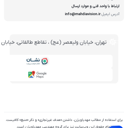
ارتباط با واحد فنی و موارد ارسال
آدرس ایمیل:
info@mahdiavision.ir
تهران، خيابان وليعصر (عج) ، تقاطع طالقانی، خيابان طالقانی، پاساژ تخت ج
برای استفاده از مطالب مهدیاویژن، داشتن «هدف غیرتجاری» و ذکر «منبع» کافیست.
تمام حقوق اين وب‌سايت نیز برای گروه مهندسی مهدیاویژن است.