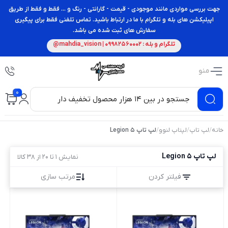
جهت بررسی مواردی مانند موجودی - قیمت - گارانتی - رنگ و ... فقط و فقط از طریق
اپیلیکشن های بله و تلگرام با ما در ارتباط باشید. تماس تلفنی فقط برای پیگیری
سفارش های ثبت شده می باشد.
تلگرام و بله : 09982560002 | mahdia_vision@
منو
0
خانه
/
لپ تاپ
/
لپتاپ لنوو
/
لپ تاپ Legion 5
لپ تاپ Legion 5
نمایش 1 تا 20 از 38 کالا
فیلتر کردن
مرتب سازی