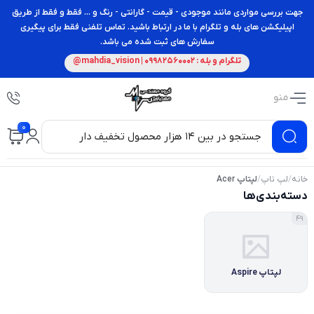
جهت بررسی مواردی مانند موجودی - قیمت - گارانتی - رنگ و ... فقط و فقط از طریق
اپیلیکشن های بله و تلگرام با ما در ارتباط باشید. تماس تلفنی فقط برای پیگیری
سفارش های ثبت شده می باشد.
تلگرام و بله : 09982560002 | mahdia_vision@
منو
0
خانه
/
لپ تاپ
/
لپتاپ Acer
دسته‌بندی‌ها
49
لپتاپ Aspire