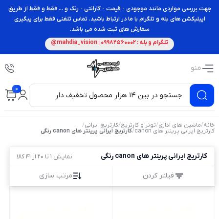
جهت بررسی مواردی مانند موجودی - قیمت - گارانتی - رنگ و ... فقط و فقط از طریق
اپیلیکشن های بله و تلگرام با ما در ارتباط باشید. تماس تلفنی فقط برای پیگیری
سفارش های ثبت شده می باشد.
تلگرام و بله : 09982560002 | mahdia_vision@
منو
0
خانه
/
ماشین های اداری
/
تونر و کارتریج
/
کارتریج ایرانی
/
کارتریج ایرانی پرینتر های canon
/
کارتریج ایرانی پرینتر های canon رنگی
کارتریج ایرانی پرینتر های canon رنگی
نمایش 1 تا 20 از 41 کالا
فیلتر کردن
مرتب سازی