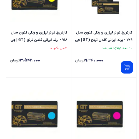
کارتریج تونر لیزری و رنگی کنون مدل
کارتریج تونر لیزری و رنگی کنون مدل
729 - برند ایرانی گلدن ترنج (GT | جی
718 - برند ایرانی گلدن ترنج (GT | جی
تی) - ست کامل
تی) - رنگ زرد
90 عدد موجود میباشد
تماس بگیرید
3.542.000
9.240.000
تومان
تومان