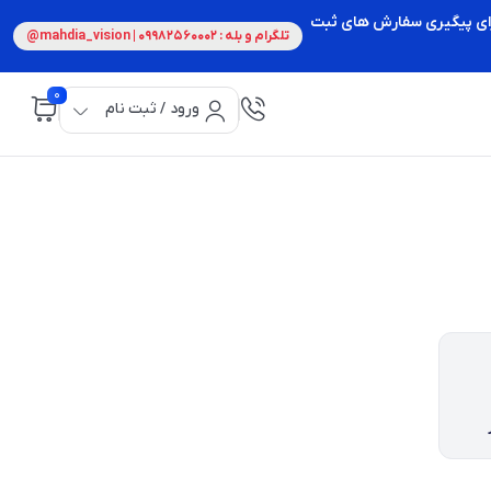
 برای پیگیری سفارش های ثبت
تلگرام و بله : 09982560002 | mahdia_vision@
0
ورود / ثبت نام