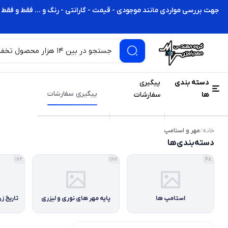
جهت بررسی مواردی مانند موجودی - قیمت - گارانتی - رنگ و ... فقط و فقط 
دسته بندی
پیگیری
پیگیری سفارشات
ها
سفارشات
خانه
/
مهر و استامپ
دسته‌بندی‌ها
162
167
48
استامپ ها
پایه مهر های نوری و لیزری