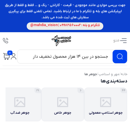
جهت بررسی مواردی مانند موجودی - قیمت - گارانتی - رنگ و ... فقط و فقط از طریق
اپیلیکشن های بله و تلگرام با ما در ارتباط باشید. تماس تلفنی فقط برای پیگیری
سفارش های ثبت شده می باشد.
تلگرام و بله : 09982560002 | mahdia_vision@
منو
0
خانه
/
مهر و استامپ
/
جوهر ها
دسته‌بندی‌ها
29
6
44
جوهر استامپ معمولی
جوهر خاص
جوهر ضد آب