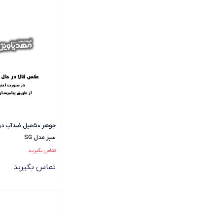
جوهر 50میل ضدآ
سبز مدل SG
تماس بگیرید
تماس بگیرید