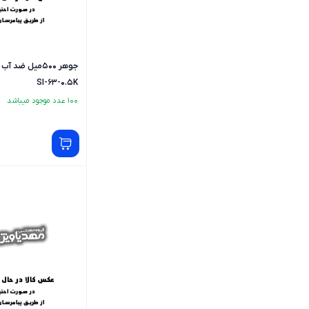
جوهر 500میل ضد
SI-63-0.5K
100 عدد موجود میباشد