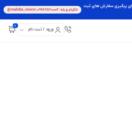
 برای پیگیری سفارش های ثبت
تلگرام و بله : 09982560002 | mahdia_vision@
0
ورود / ثبت نام