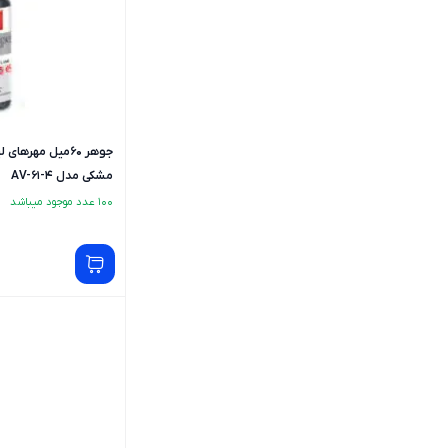
جوهر 60میل مهرها
مشکی مدل AV-61-4
100 عدد موجود میباشد