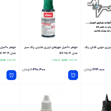
های لیزری موبی فلش رنگ
جوهر 60میل مهرهای لیزری شاینی رنگ سبز
جوهر 
مدل AV-65-4
مدل AV-63-4
100 عدد موجود میباشد
100 عدد موجود میباشد
624.000
تومان
1.490.400
تومان