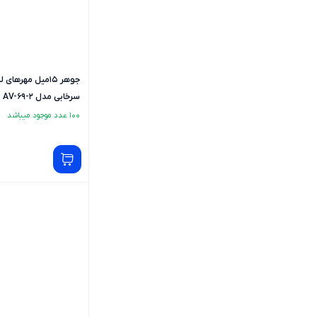
جوهر 15میل مهرها
سرخابی مدل AV-69-2
100 عدد موجود میباشد