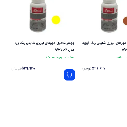
15میل مهرهای لیزری شاینی رنگ قهوه
جوهر 15میل مهرهای لیزری شاینی رنگ زرد
مدل AV-70-2
100 عدد موجود میباشد
529.920
تومان
529.920
تومان