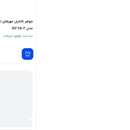
جوهر 15میل مهرها
مدل AV-65-2
100 عدد موجود میباشد