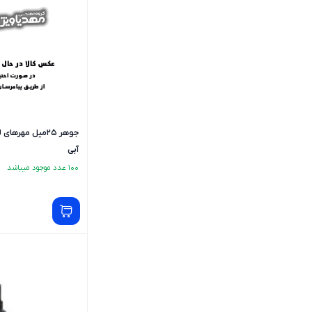
جوهر 25میل مهر
آبی
100 عدد موجود میباشد