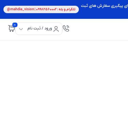
 برای پیگیری سفارش های ثبت
تلگرام و بله : 09982560002 | mahdia_vision@
0
ورود / ثبت نام