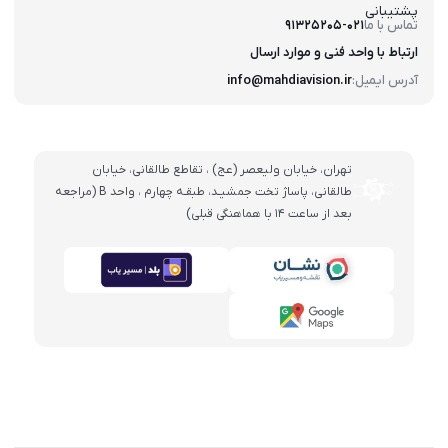
پشتیبانی
تماس با ما
91325205-021
ارتباط با واحد فنی و موارد ارسال
آدرس ایمیل:
info@mahdiavision.ir
تهران، خيابان وليعصر (عج) ، تقاطع طالقانی، خيابان
طالقانی، پاساژ تخت جمشيـد، طبقـه چهارم ، واحد B (مراجعه
بعد از ساعت 14 با هماهنگی قبلی)