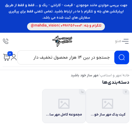
جهت بررسی مواردی مانند موجودی - قیمت - گارانتی - رنگ و ... فقط و فقط از طریق
اپیلیکشن های بله و تلگرام با ما در ارتباط باشید. تماس تلفنی فقط برای پیگیری
سفارش های ثبت شده می باشد.
تلگرام و بله : 09982560002 | mahdia_vision@
منو
0
خانه
/
مهر و استامپ
/
مهر ساز خود باشید
دسته‌بندی‌ها
10
7
کیت یدک مهر ساز خود باشید
مجموعه کامل مهر ساز خود باشید