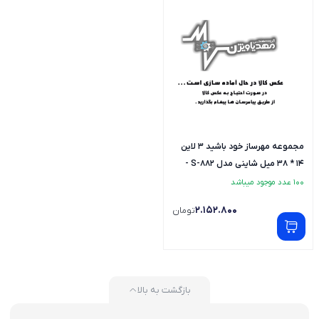
مجموعه مهرساز خود باشید 3 لاین
14 * 38 میل شاینی مدل S-882 -
فارسی
100 عدد موجود میباشد
2.152.800
تومان
بازگشت به بالا